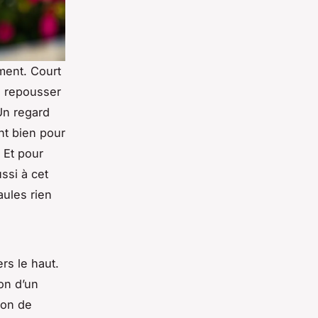
ement. Court
e repousser
Un regard
ent bien pour
. Et pour
ssi à cet
aules rien
ers le haut.
on d’un
ion de