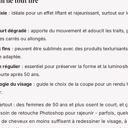
n de tout lire
xie
: idéale pour un effet liftant et rajeunissant, surtout sur 
urt dégradé
: apporte du mouvement et adoucit les traits, p
es carrés ou allongés.
 fins
: peuvent être sublimés avec des produits texturisants
e adaptée.
n régulier
: essentiel pour préserver la forme et la luminosit
urte après 50 ans.
ogie du visage
: guide le choix de la coupe pour un rendu
r.
partout : des femmes de 50 ans et plus osent le court, et
esoin de retouche Photoshop pour rajeunir - parfois, que
 de cheveux en moins suffisent à redessiner le visage, à 