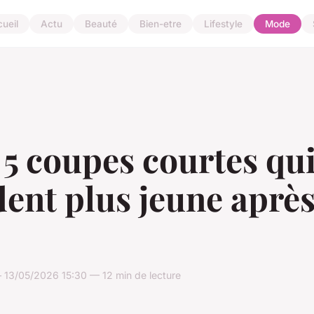
ueil
Actu
Beauté
Bien-etre
Lifestyle
Mode
5 coupes courtes qu
ent plus jeune après
13/05/2026 15:30 — 12 min de lecture