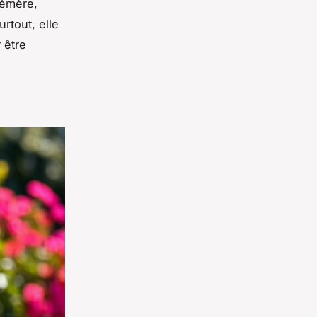
hémère,
urtout, elle
 être