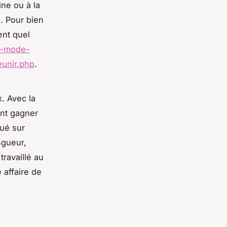
ine ou à la
. Pour bien
ent quel
s-mode-
unir.php
.
. Avec la
ent gagner
qué sur
ngueur,
travaillé au
e affaire de