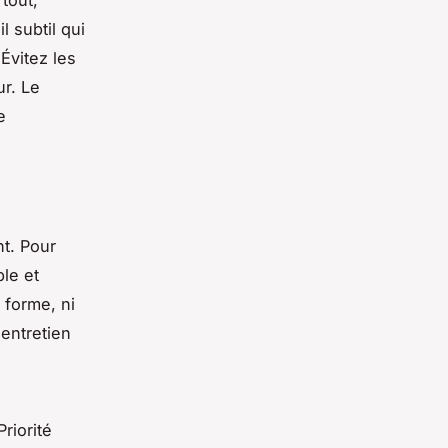
l subtil qui
Évitez les
ur. Le
e
nt. Pour
ple et
 forme, ni
 entretien
riorité