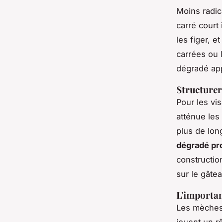
Moins radic
carré court
les figer, e
carrées ou l
dégradé app
Structurer
Pour les vi
atténue les 
plus de lon
dégradé pr
constructio
sur le gâte
L'importan
Les mèches 
jouent un rô