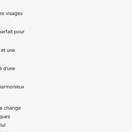
les visages
arfait pour
 et une
é d’une
 harmonieux
 ça change
lques
lui