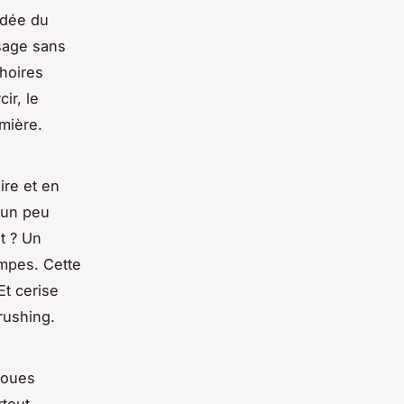
adée du
isage sans
choires
ir, le
mière.
ire et en
r un peu
t ? Un
empes. Cette
Et cerise
rushing.
joues
rtout,