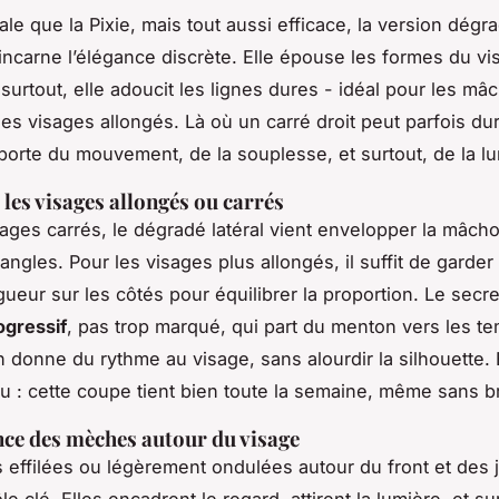
ale que la Pixie, mais tout aussi efficace, la version dégr
 incarne l’élégance discrète. Elle épouse les formes du v
t surtout, elle adoucit les lignes dures - idéal pour les mâ
es visages allongés. Là où un carré droit peut parfois durc
orte du mouvement, de la souplesse, et surtout, de la lu
 les visages allongés ou carrés
sages carrés, le dégradé latéral vient envelopper la mâcho
angles. Pour les visages plus allongés, il suffit de garde
gueur sur les côtés pour équilibrer la proportion. Le secre
ogressif
, pas trop marqué, qui part du menton vers les t
n donne du rythme au visage, sans alourdir la silhouette. 
au : cette coupe tient bien toute la semaine, même sans b
ce des mèches autour du visage
effilées ou légèrement ondulées autour du front et des 
le clé. Elles encadrent le regard, attirent la lumière, et su