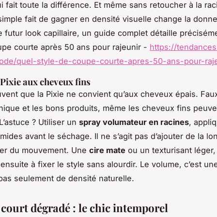
i fait toute la différence. Et même sans retoucher à la rac
 simple fait de gagner en densité visuelle change la donne
e futur look capillaire, un guide complet détaille précisém
upe courte après 50 ans pour rajeunir -
https://tendance
ode/quel-style-de-coupe-courte-apres-50-ans-pour-raje
 Pixie aux cheveux fins
uvent que la Pixie ne convient qu’aux cheveux épais. Faux
ique et les bons produits, même les cheveux fins peuv
L’astuce ? Utiliser un
spray volumateur en racines
, appli
ides avant le séchage. Il ne s’agit pas d’ajouter de la lo
éer du mouvement. Une
cire mate
ou un texturisant léger, 
t ensuite à fixer le style sans alourdir. Le volume, c’est un
pas seulement de densité naturelle.
court dégradé : le chic intemporel