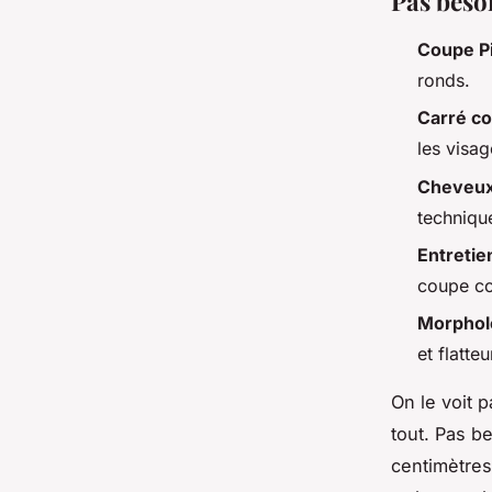
Pas besoi
Coupe Pi
ronds.
Carré co
les visag
Cheveux
techniqu
Entretie
coupe co
Morphol
et flatteu
On le voit 
tout. Pas b
centimètres