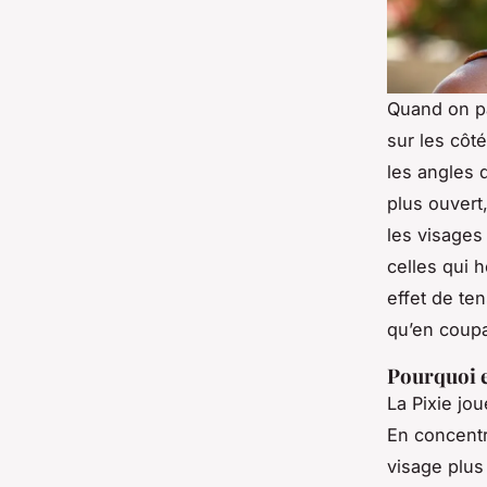
Quand on par
sur les côt
les angles 
plus ouvert,
les visages 
celles qui 
effet de te
qu’en coupa
Pourquoi e
La Pixie jou
En concentr
visage plus