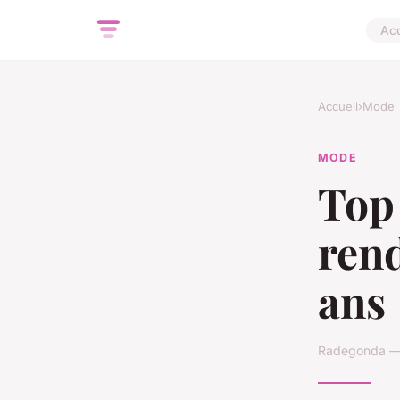
Acc
Accueil
›
Mode
MODE
Top 
rend
ans
Radegonda — 