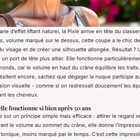
le d’effet liftant naturel, la Pixie arrive en tête du class
és, volume marqué sur le dessus, cette coupe a le chic d
du visage et de créer une silhouette allongée. Résultat ? 
 un port de tête plus altier. Elle fonctionne particulièrem
ronds, car le volume en haut du crâne équilibre les traits
hésitent encore, sachez que dégager la nuque participe au
nsion visuelle - comme si on redressait doucement les ép
nt les cheveux.
lle fonctionne si bien après 50 ans
e sur un principe simple mais efficace : attirer le regard v
ant le volume au sommet du crâne, elle donne l’impressi
 tonique, moins marqué par le temps. C’est cette impress